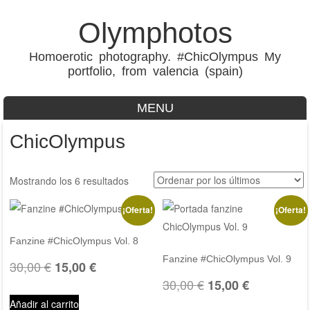
Olymphotos
Homoerotic photography. #ChicOlympus My
portfolio, from valencia (spain)
MENU
Skip to content
ChicOlympus
Ordenado
Mostrando los 6 resultados
por
¡Oferta!
¡Oferta!
los
últimos
Fanzine #ChicOlympus Vol. 8
Fanzine #ChicOlympus Vol. 9
El
El
30,00
€
15,00
€
El
El
30,00
€
15,00
€
precio
precio
Añadir al carrito
precio
precio