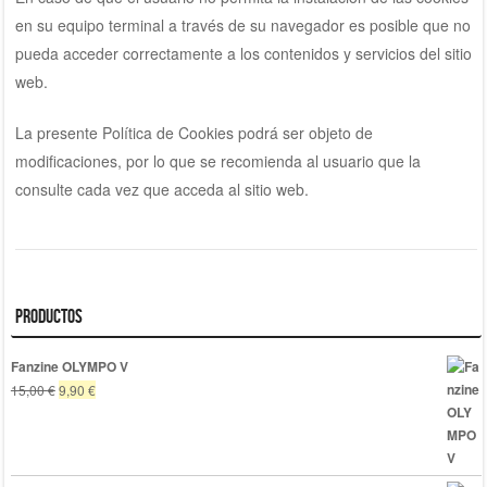
en su equipo terminal a través de su navegador es posible que no
pueda acceder correctamente a los contenidos y servicios del sitio
web.
La presente Política de Cookies podrá ser objeto de
modificaciones, por lo que se recomienda al usuario que la
consulte cada vez que acceda al sitio web.
Productos
Fanzine OLYMPO V
El
El
15,00
€
9,90
€
precio
precio
original
actual
era:
es:
15,00 €.
9,90 €.