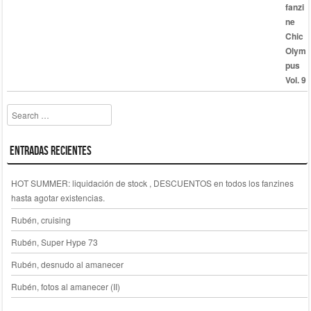
precio
precio
original
actual
era:
es:
30,00 €.
15,00 €.
Search
Entradas recientes
HOT SUMMER: liquidación de stock , DESCUENTOS en todos los fanzines
hasta agotar existencias.
Rubén, cruising
Rubén, Super Hype 73
Rubén, desnudo al amanecer
Rubén, fotos al amanecer (II)