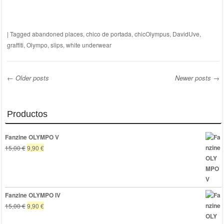
|
Tagged
abandoned places
,
chico de portada
,
chicOlympus
,
DavidUve
,
graffiti
,
Olympo
,
slips
,
white underwear
←
Older posts
Newer posts
→
Post navigation
Productos
Fanzine OLYMPO V
El
El
15,00
€
9,90
€
precio
precio
original
actual
era:
es:
15,00 €.
9,90 €.
Fanzine OLYMPO IV
El
El
15,00
€
9,90
€
precio
precio