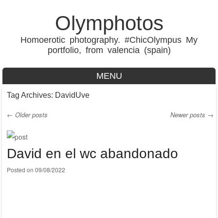
Olymphotos
Homoerotic photography. #ChicOlympus My
portfolio, from valencia (spain)
MENU
Skip to content
Tag Archives:
DavidUve
←
Older posts
Newer posts
→
Post navigation
David en el wc abandonado
Posted on
09/08/2022