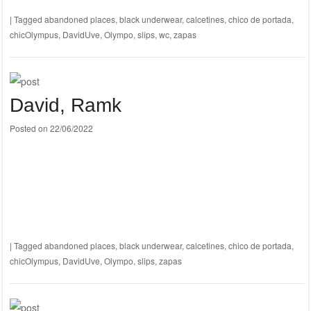
|
Tagged
abandoned places
,
black underwear
,
calcetines
,
chico de portada
,
chicOlympus
,
DavidUve
,
Olympo
,
slips
,
wc
,
zapas
David, Ramk
Posted on
22/06/2022
|
Tagged
abandoned places
,
black underwear
,
calcetines
,
chico de portada
,
chicOlympus
,
DavidUve
,
Olympo
,
slips
,
zapas