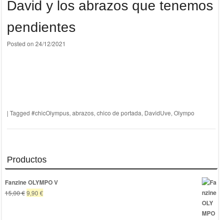
David y los abrazos que tenemos
pendientes
Posted on
24/12/2021
|
Tagged
#chicOlympus
,
abrazos
,
chico de portada
,
DavidUve
,
Olympo
Productos
Fanzine OLYMPO V
El
El
15,00
€
9,90
€
precio
precio
original
actual