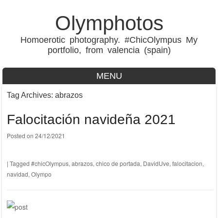
Olymphotos
Homoerotic photography. #ChicOlympus My
portfolio, from valencia (spain)
MENU
Skip to content
Tag Archives:
abrazos
Falocitación navideña 2021
Posted on
24/12/2021
|
Tagged
#chicOlympus
,
abrazos
,
chico de portada
,
DavidUve
,
falocitacion
,
navidad
,
Olympo