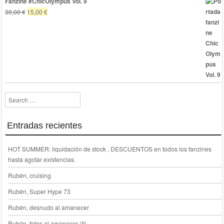
Fanzine #ChicOlympus Vol. 9
El
El
30,00
€
15,00
€
precio
precio
original
actual
era:
es:
30,00 €.
15,00 €.
Search
Entradas recientes
HOT SUMMER: liquidación de stock , DESCUENTOS en todos los fanzines
hasta agotar existencias.
Rubén, cruising
Rubén, Super Hype 73
Rubén, desnudo al amanecer
Rubén, fotos al amanecer (II)