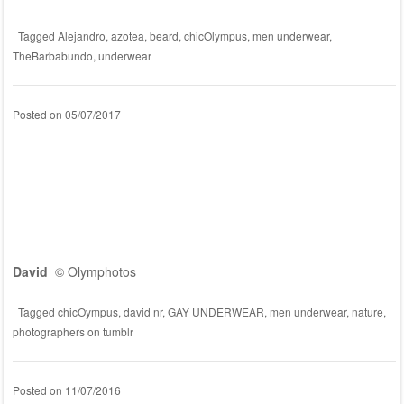
|
Tagged
Alejandro
,
azotea
,
beard
,
chicOlympus
,
men underwear
,
TheBarbabundo
,
underwear
Posted on
05/07/2017
David
© Olymphotos
|
Tagged
chicOympus
,
david nr
,
GAY UNDERWEAR
,
men underwear
,
nature
,
photographers on tumblr
Posted on
11/07/2016