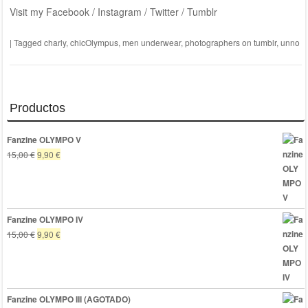
Visit my Facebook / Instagram / Twitter / Tumblr
|
Tagged
charly
,
chicOlympus
,
men underwear
,
photographers on tumblr
,
unno
Productos
Fanzine OLYMPO V
El
El
15,00
€
9,90
€
precio
precio
original
actual
era:
es:
15,00 €.
9,90 €.
Fanzine OLYMPO IV
El
El
15,00
€
9,90
€
precio
precio
original
actual
era:
es:
15,00 €.
9,90 €.
Fanzine OLYMPO III (AGOTADO)