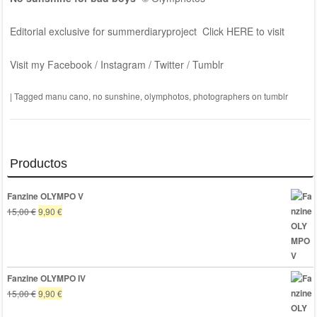
Editorial exclusive for
summerdiaryproject
Click
HERE
to visit
Visit my
Facebook
/
Instagram
/
Twitter
/
Tumblr
|
Tagged
manu cano
,
no sunshine
,
olymphotos
,
photographers on tumblr
Productos
Fanzine OLYMPO V
El
El
15,00
€
9,90
€
precio
precio
original
actual
era:
es:
15,00 €.
9,90 €.
Fanzine OLYMPO IV
El
El
15,00
€
9,90
€
precio
precio