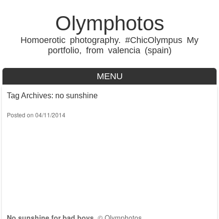
Olymphotos
Homoerotic photography. #ChicOlympus My
portfolio, from valencia (spain)
MENU
Skip to content
Tag Archives:
no sunshine
Posted on
04/11/2014
No sunshine for bad boys
©
Olymphotos