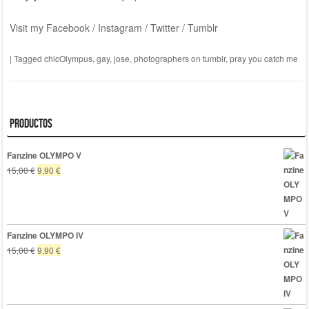
Visit my Facebook / Instagram / Twitter / Tumblr
|
Tagged
chicOlympus
,
gay
,
jose
,
photographers on tumblr
,
pray you catch me
Productos
Fanzine OLYMPO V
El
El
15,00
€
9,90
€
precio
precio
original
actual
era:
es:
15,00 €.
9,90 €.
Fanzine OLYMPO IV
El
El
15,00
€
9,90
€
precio
precio
original
actual
era:
es:
15,00 €.
9,90 €.